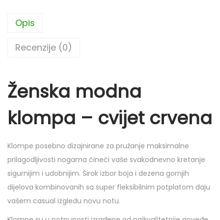
s
k
Opis
a
m
Recenzije (0)
o
d
Ženska modna
n
a
klompa – cvijet crvena
k
l
o
Klompe posebno dizajnirane za pružanje maksimalne
m
prilagodljivosti nogama čineći vaše svakodnevno kretanje
p
sigurnijim i udobnijim. Širok izbor boja i dezena gornjih
a
dijelova kombinovanih sa super fleksibilnim potplatom daju
-
vašem casual izgledu novu notu.
c
Klompe su u potpunosti izrađene od najkvalitetnije goveđe