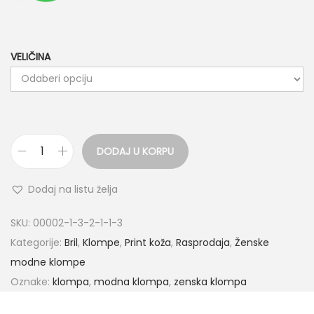
M
9
5
.
4
0
VELIČINA
.
0
0
.
0
.
DODAJ U KORPU
B
R
Dodaj na listu želja
0
0
SKU:
00002-1-3-2-1-1-3
7
Kategorije:
Bril
,
Klompe
,
Print koža
,
Rasprodaja
,
Ženske
Ž
modne klompe
e
Oznake:
klompa
,
modna klompa
,
zenska klompa
n