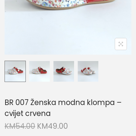
o
n
BR 007 Ženska modna klompa –
cvijet crvena
O
C
KM
54.00
KM
49.00
r
u