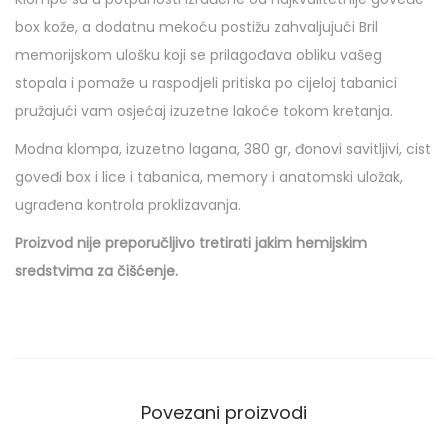
v
box kože, a dodatnu mekoću postižu zahvaljujući Bril
i
memorijskom ulošku koji se prilagođava obliku vašeg
j
stopala i pomaže u raspodjeli pritiska po cijeloj tabanici
e
pružajući vam osjećaj izuzetne lakoće tokom kretanja.
t
c
Modna klompa, izuzetno lagana, 380 gr, đonovi savitljivi, cist
r
goveđi box i lice i tabanica, memory i anatomski uložak,
v
ugrađena kontrola proklizavanja.
e
Proizvod nije preporučljivo tretirati jakim hemijskim
n
sredstvima za čišćenje.
a
k
o
l
i
Povezani proizvodi
č