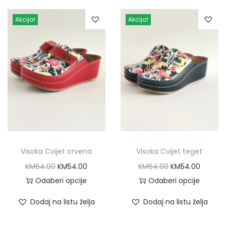
i
n
Akcija!
Akcija!
a
Visoka Cvijet crvena
Visoka Cvijet teget
O
C
O
C
KM
64.00
KM
54.00
KM
64.00
KM
54.00
r
u
r
u
Odaberi opcije
Odaberi opcije
T
i
r
T
i
r
Dodaj na listu želja
Dodaj na listu želja
h
g
r
h
g
r
i
i
e
i
i
e